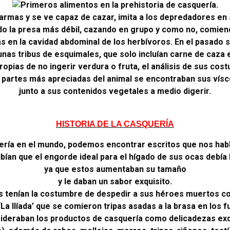
armas y se ve capaz de cazar, imita a los depredadores en
ndo la presa más débil, cazando en grupo y como no, comie
as en la cavidad abdominal de los herbívoros. En el pasado
unas tribus de esquimales, que solo incluían carne de caza 
ropias de no ingerir verdura o fruta, el análisis de sus cost
s partes más apreciadas del animal se encontraban sus vís
junto a sus contenidos vegetales a medio digerir.
HISTORIA DE LA CASQUERÍA
quería en el mundo, podemos encontrar escritos que nos ha
ibían que el engorde ideal para el hígado de sus ocas debía
ya que estos aumentaban su tamaño
y le daban un sabor exquisito.
os tenían la costumbre de despedir a sus héroes muertos c
a Ilíada’ que se comieron tripas asadas a la brasa en los f
ideraban los productos de casquería como delicadezas exqu