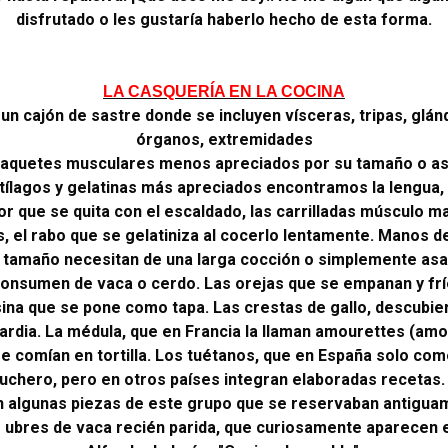
disfrutado o les gustaría haberlo hecho de esta forma.
LA CASQUERÍA EN LA COCINA
un cajón de sastre donde se incluyen vísceras, tripas, glánd
órganos, extremidades
 paquetes musculares menos apreciados por su tamaño o as
rtílagos y gelatinas más apreciados encontramos la lengua
rior que se quita con el escaldado, las carrilladas músculo m
s, el rabo que se gelatiniza al cocerlo lentamente. Manos d
 tamaño necesitan de una larga cocción o simplemente asad
onsumen de vaca o cerdo. Las orejas que se empanan y frí
ina que se pone como tapa. Las crestas de gallo, descubie
ardia. La médula, que en Francia la llaman amourettes (amo
se comían en tortilla. Los tuétanos, que en España solo com
uchero, pero en otros países integran elaboradas recetas
 algunas piezas de este grupo que se reservaban antiguam
 ubres de vaca recién parida, que curiosamente aparecen en