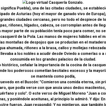
e significa Puebla), una de las citadas ciudades, se estable
ipado de Asturias (hoy el mayor de ganado vivo de Europa), 
 grandes ciudades cercanas, pero no todo el despiece de l
ripas, riñones, hígados, cabeza, se corrompían antes de llega
 mayor parte de su población tenía poco para comer, no se
n casqueril de la Pola. Las manos de mujeres hábiles en el m
 las montañas de despojos que se producían en el matadero,
ua ahumada, riñones a la brasa, callos y mollejas rebozad
llevaba a los nobles a acudir desde Oviedo a comerlas o a s
consumida en los grandes palacios de la ciudad.
o histórico, señalar la importancia de la cocina de la casqu
nde los poderosos cometían bestiales excesos y la mayoría
se mantenía como podía,
uevedo en el Buscón: "Comieron una comida eterna, sin princ
laro, que podía verse con que ansia unos dedos macilentos
uérfano y solo". O este verso de Miguel Moreno "Juan a co
s, y poniéndole aceitunas, al principio lo admiró. Y dijo: En 
stre fueron, Juan respondió: Y no mintieron, que también lo