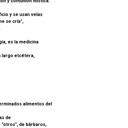
ión y comunión mística.
icio y se usan velas
e se cría",
.
ia, es la medicina
n largo etcétera,
terminados alimentos del
as de
 "otros", de bárbaros,