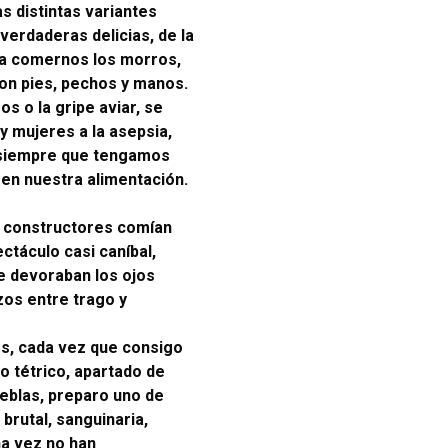
s distintas variantes
verdaderas delicias, de la
ta comernos los morros,
con pies, pechos y manos.
os o la gripe aviar, se
 y mujeres a la asepsia,
d, siempre que tengamos
 en nuestra alimentación.
os constructores comían
ctáculo casi caníbal,
ue devoraban los ojos
os entre trago y
es, cada vez que consigo
o tétrico, apartado de
nieblas, preparo uno de
brutal, sanguinaria,
na vez no han