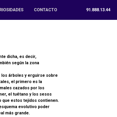
RIOSIDADES
CONTACTO
91.888.13.44
e dicha, es decir,
ambién según la zona
los árboles y erguirse sobre
les, el primero es la
imales cazados por los
er, el tuétano y los sesos
o que estos tejidos contienen.
l esquema evolutivo poder
eal más grande.