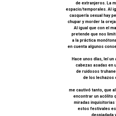
de extranjeros. La m
espacio/temporales. Al ig
casquería sexual hay p
chupar y morder la oreja
Al igual que con el ma
pretende que nos limite
a la práctica monótona
en cuenta algunos consej
Hace unos días, leí un
cabezas asadas en un
de ruidosos truhanes
de los lechazos
me cautivó tanto, que a
encontrar un acólito 
miradas inquisitorias 
estos festivales es
despiadada y