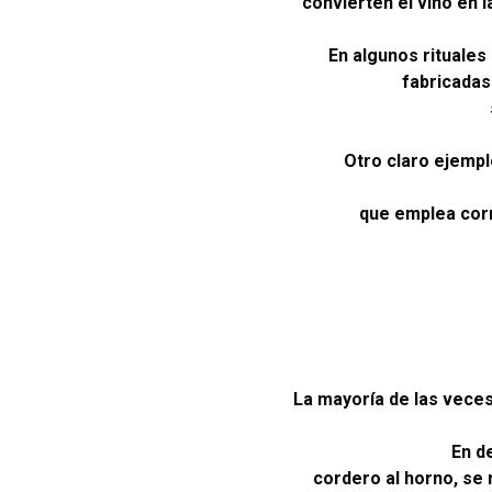
convierten el vino en 
En algunos rituales
fabricadas
Otro claro ejempl
que emplea corna
La mayoría de las veces
En d
cordero al horno, se 