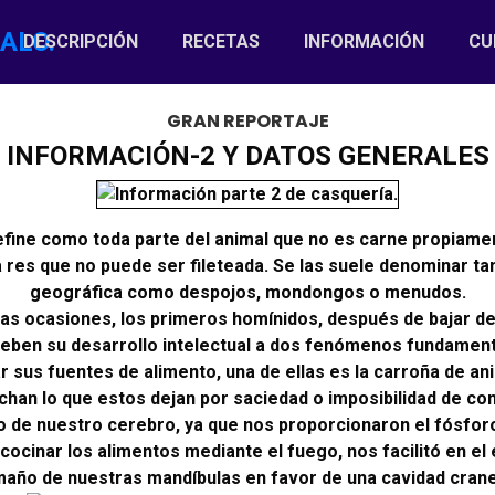
URRENT)
DESCRIPCIÓN
RECETAS
INFORMACIÓN
CU
GRAN REPORTAJE
INFORMACIÓN-2 Y DATOS GENERALES
efine como toda parte del animal que no es carne propiament
a res que no puede ser fileteada. Se las suele denominar t
geográfica como despojos, mondongos o menudos.
 ocasiones, los primeros homínidos, después de bajar de 
deben su desarrollo intelectual a dos fenómenos fundamenta
 sus fuentes de alimento, una de ellas es la carroña de an
han lo que estos dejan por saciedad o imposibilidad de com
lo de nuestro cerebro, ya que nos proporcionaron el fósfor
cocinar los alimentos mediante el fuego, nos facilitó en e
amaño de nuestras mandíbulas en favor de una cavidad cran