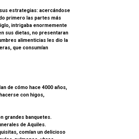
 sus estrategias: acercándose
ndo primero las partes más
 siglo, intrigaba enormemente
en sus dietas, no presentaran
umbres alimenticias les dio la
ceras, que consumían
blan de cómo hace 4000 años,
 hacerse con higos,
on grandes banquetes.
unerales de Aquiles.
isitas, comían un delicioso