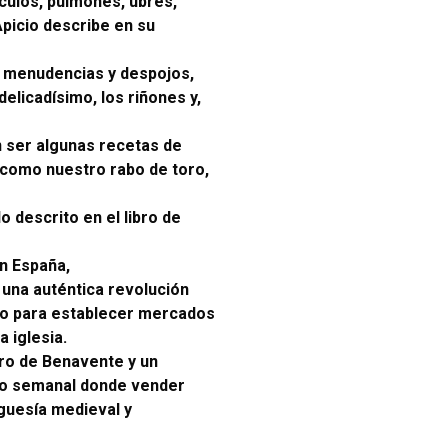
ículos, pulmones, ubres,
picio describe en su
n menudencias y despojos,
elicadísimo, los riñones y,
n ser algunas recetas de
 como nuestro rabo de toro,
 descrito en el libro de
en España,
 una auténtica revolución
iso para establecer mercados
a iglesia.
ero de Benavente y un
do semanal donde vender
rguesía medieval y