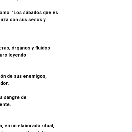
domo: "Los sábados que es
panza con sus sesos y
eras, órganos y fluidos
turo leyendo
azón de sus enemigos,
dor.
la sangre de
ente.
, en un elaborado ritual,