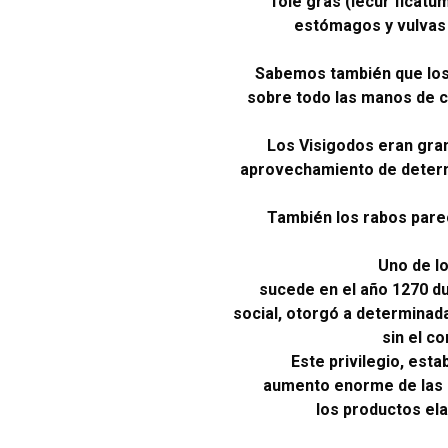
foie gras (iecur ficatu
estómagos y vulvas 
Sabemos también que los 
sobre todo las manos de ce
Los Visigodos eran gran
aprovechamiento de determi
También los rabos parec
Uno de lo
sucede en el año 1270 du
social, otorgó a determinad
sin el co
Este privilegio, est
aumento enorme de las 
los productos ela