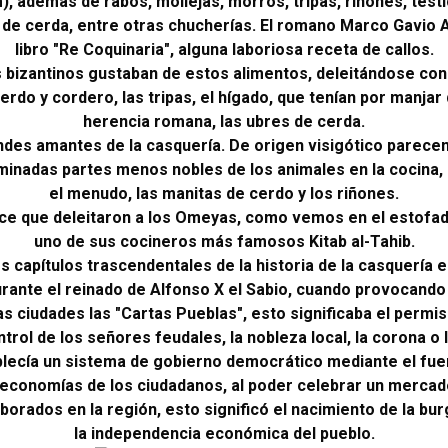
m), además de rabos, mollejas, morros, tripas, riñones, test
de cerda, entre otras chucherías. El romano Marco Gavio A
libro "Re Coquinaria", alguna laboriosa receta de callos.
bizantinos gustaban de estos alimentos, deleitándose co
rdo y cordero, las tripas, el hígado, que tenían por manjar d
herencia romana, las ubres de cerda.
des amantes de la casquería. De origen visigótico parece
nadas partes menos nobles de los animales en la cocina,
el menudo, las manitas de cerdo y los riñones.
e que deleitaron a los Omeyas, como vemos en el estofado
uno de sus cocineros más famosos Kitab al-Tahib.
s capítulos trascendentales de la historia de la casquería 
rante el reinado de Alfonso X el Sabio, cuando provocando
as ciudades las "Cartas Pueblas", esto significaba el perm
ntrol de los señores feudales, la nobleza local, la corona o l
ablecía un sistema de gobierno democrático mediante el fu
economías de los ciudadanos, al poder celebrar un merca
borados en la región, esto significó el nacimiento de la bu
la independencia económica del pueblo.