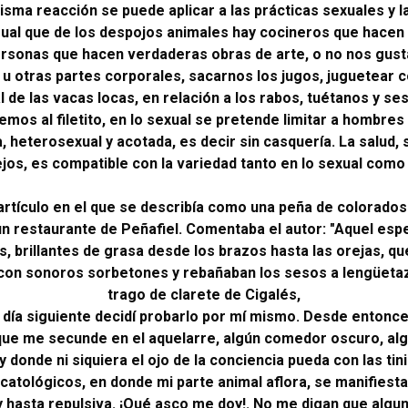
isma reacción se puede aplicar a las prácticas sexuales y la
ual que de los despojos animales hay cocineros que hacen 
ersonas que hacen verdaderas obras de arte, o no nos gus
 u otras partes corporales, sacarnos los jugos, juguetear 
l de las vacas locas, en relación a los rabos, tuétanos y ses
mos al filetito, en lo sexual se pretende limitar a hombres
, heterosexual y acotada, es decir sin casquería. La salu
os, es compatible con la variedad tanto en lo sexual como
 artículo en el que se describía como una peña de colorad
 restaurante de Peñafiel. Comentaba el autor: "Aquel espe
, brillantes de grasa desde los brazos hasta las orejas, q
 con sonoros sorbetones y rebañaban los sesos a lengüetaz
trago de clarete de Cigalés,
l día siguiente decidí probarlo por mí mismo. Desde entonc
que me secunde en el aquelarre, algún comedor oscuro, alg
y donde ni siquiera el ojo de la conciencia pueda con las ti
catológicos, en donde mi parte animal aflora, se manifiesta 
 hasta repulsiva. ¡Qué asco me doy!. No me digan que algu