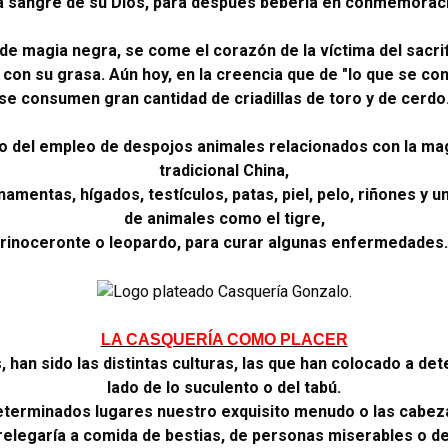
la sangre de su Dios, para después beberla en conmemorac
 de magia negra, se come el corazón de la víctima del sacrif
 con su grasa. Aún hoy, en la creencia que de "lo que se com
se consumen gran cantidad de criadillas de toro y de cerdo
o del empleo de despojos animales relacionados con la mag
tradicional China,
mentas, hígados, testículos, patas, piel, pelo, riñones y u
de animales como el tigre,
rinoceronte o leopardo, para curar algunas enfermedades.
LA CASQUERÍA COMO PLACER
, han sido las distintas culturas, las que han colocado a de
lado de lo suculento o del tabú.
eterminados lugares nuestro exquisito menudo o las cabez
relegaría a comida de bestias, de personas miserables o de