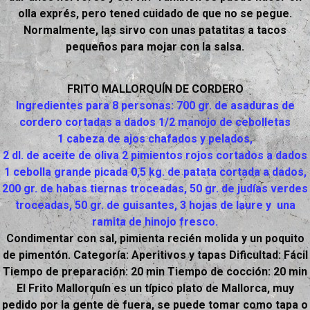
olla exprés, pero tened cuidado de que no se pegue.
Normalmente, las sirvo con unas patatitas a tacos
pequeños para mojar con la salsa.
FRITO MALLORQUÍN DE CORDERO
Ingredientes para 8 personas: 700 gr. de asaduras de
cordero cortadas a dados 1/2 manojo de cebolletas
1 cabeza de ajos chafados y pelados,
2 dl. de aceite de oliva 2 pimientos rojos cortados a dados
1 cebolla grande picada 0,5 kg. de patata cortada a dados,
200 gr. de habas tiernas troceadas, 50 gr. de judías verdes
troceadas, 50 gr. de guisantes, 3 hojas de laure y una
ramita de hinojo fresco.
Condimentar con sal, pimienta recién molida y un poquito
de pimentón. Categoría: Aperitivos y tapas Dificultad: Fácil
Tiempo de preparación: 20 min Tiempo de cocción: 20 min
El Frito Mallorquín es un típico plato de Mallorca, muy
pedido por la gente de fuera, se puede tomar como tapa o