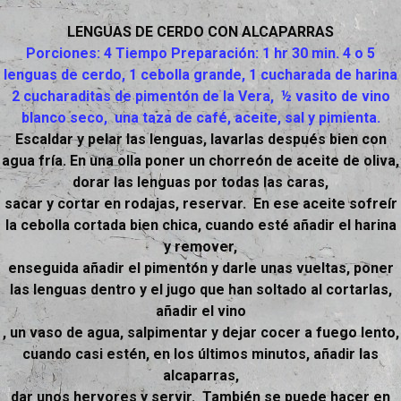
LENGUAS DE CERDO CON ALCAPARRAS
Porciones: 4 Tiempo Preparación: 1 hr 30 min. 4 o 5
lenguas de cerdo, 1 cebolla grande, 1 cucharada de harina
2 cucharaditas de pimentón de la Vera, ½ vasito de vino
blanco seco, una taza de café, aceite, sal y pimienta.
Escaldar y pelar las lenguas, lavarlas después bien con
agua fría. En una olla poner un chorreón de aceite de oliva,
dorar las lenguas por todas las caras,
sacar y cortar en rodajas, reservar. En ese aceite sofreír
la cebolla cortada bien chica, cuando esté añadir el harina
y remover,
enseguida añadir el pimentón y darle unas vueltas, poner
las lenguas dentro y el jugo que han soltado al cortarlas,
añadir el vino
, un vaso de agua, salpimentar y dejar cocer a fuego lento,
cuando casi estén, en los últimos minutos, añadir las
alcaparras,
dar unos hervores y servir. También se puede hacer en