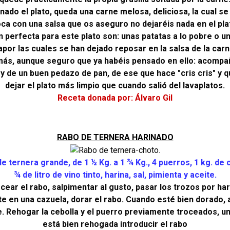
nado el plato, queda una carne melosa, deliciosa, la cual se
ca con una salsa que os aseguro no dejaréis nada en el pla
n perfecta para este plato son: unas patatas a lo pobre o un
apor las cuales se han dejado reposar en la salsa de la carn
 más, aunque seguro que ya habéis pensado en ello: acompa
 y de un buen pedazo de pan, de ese que hace "cris cris" y q
dejar el plato más limpio que cuando salió del lavaplatos.
Receta donada por: Álvaro Gil
RABO DE TERNERA HARINADO
e ternera grande, de 1 ½ Kg. a 1 ¾ Kg., 4 puerros, 1 kg. de 
¾ de litro de vino tinto,
harina, sal, pimienta y aceite.
cear el rabo, salpimentar al gusto, pasar los trozos por har
e en una cazuela, dorar el rabo. Cuando esté bien dorado, 
. Rehogar la cebolla y el puerro previamente troceados, un
está bien rehogada introducir el rabo