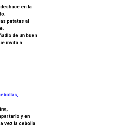
 deshace en la
to.
as patatas al
e.
ñadlo de un buen
ue invita a
cebollas,
ina,
apartarlo y en
a vez la cebolla