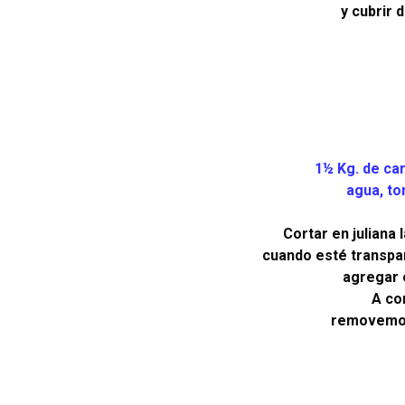
y cubrir 
1½ Kg. de car
agua, tom
Cortar en juliana 
cuando esté transpar
agregar 
A co
removemos 