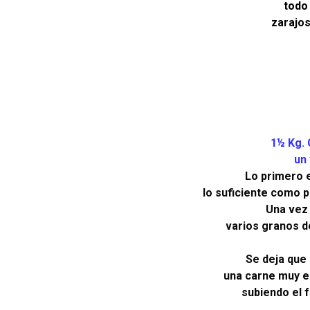
todo 
zarajos
1½ Kg. 
un 
Lo primero e
lo suficiente como pa
Una vez 
varios granos d
Se deja que 
una carne muy eb
subiendo el f