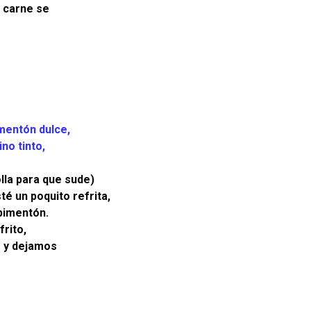
a carne se
imentón dulce,
ino tinto,
olla para que sude)
é un poquito refrita,
pimentón.
rito,
o y dejamos