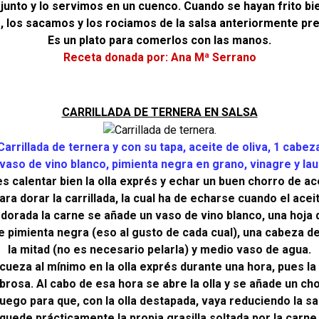
junto y lo servimos en un cuenco. Cuando se hayan frito bi
, los sacamos y los rociamos de la salsa anteriormente pr
Es un plato para comerlos con las manos.
Receta donada por: Ana Mª Serrano
CARRILLADA DE TERNERA EN SALSA
Carrillada de ternera y con su tapa, aceite de oliva, 1 cabeza
vaso de vino blanco, pimienta negra en grano, vinagre y lau
s calentar bien la olla exprés y echar un buen chorro de ace
ra dorar la carrillada, la cual ha de echarse cuando el acei
dorada la carne se añade un vaso de vino blanco, una hoja d
e pimienta negra (eso al gusto de cada cual), una cabeza de
la mitad (no es necesario pelarla) y medio vaso de agua.
cueza al mínimo en la olla exprés durante una hora, pues la 
rosa. Al cabo de esa hora se abre la olla y se añade un cho
uego para que, con la olla destapada, vaya reduciendo la s
quede prácticamente la propia grasilla soltada por la carne