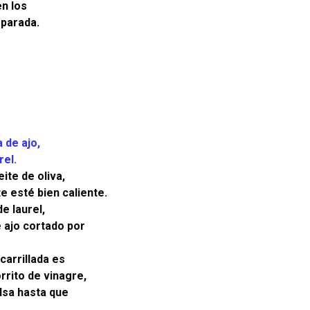
en los
eparada.
 de ajo,
rel.
ite de oliva,
te esté bien caliente.
e laurel,
 ajo cortado por
carrillada es
rrito de vinagre,
alsa hasta que
.