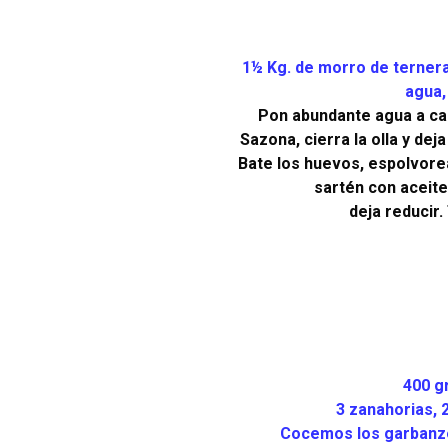
1½ Kg. de morro de ternera 
agua,
Pon abundante agua a cale
Sazona, cierra la olla y de
Bate los huevos, espolvorea
sartén con aceite.
deja reducir.
400 gr
3 zanahorias, 2
Cocemos los garbanzos