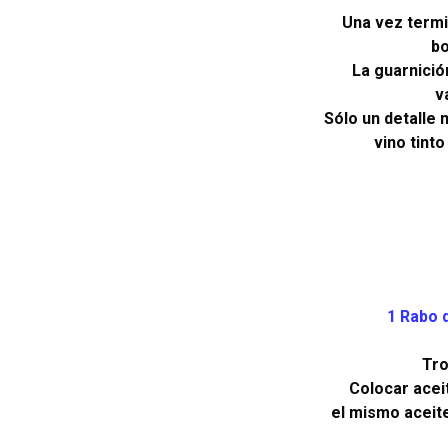
Una vez termi
bo
La guarnició
v
Sólo un detalle
vino tinto
1 Rabo d
Tro
Colocar aceit
el mismo aceite