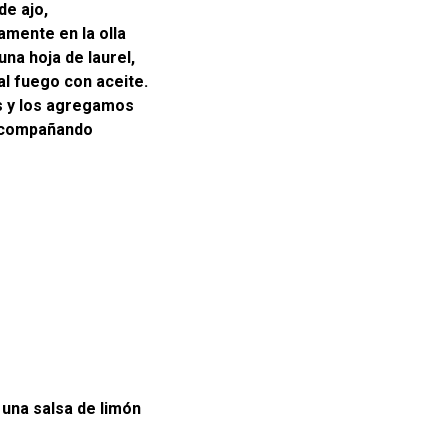
de ajo,
amente en la olla
na hoja de laurel,
al fuego con aceite.
s y los agregamos
 acompañando
 una salsa de limón