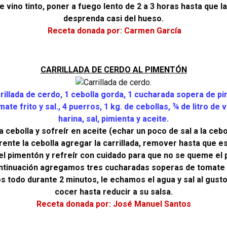
de vino tinto, poner a fuego lento de 2 a 3 horas hasta que l
desprenda casi del hueso.
Receta donada por: Carmen García
CARRILLADA DE CERDO AL PIMENTÓN
rillada de cerdo, 1 cebolla gorda, 1 cucharada sopera de p
ate frito y sal., 4 puerros, 1 kg. de cebollas, ¾ de litro de v
harina, sal, pimienta y aceite.
la cebolla y sofreír en aceite (echar un poco de sal a la ceb
ente la cebolla agregar la carrillada, remover hasta que est
el pimentón y refreír con cuidado para que no se queme el 
ntinuación agregamos tres cucharadas soperas de tomate f
todo durante 2 minutos, le echamos el agua y sal al gust
cocer hasta reducir a su salsa.
Receta donada por: José Manuel Santos