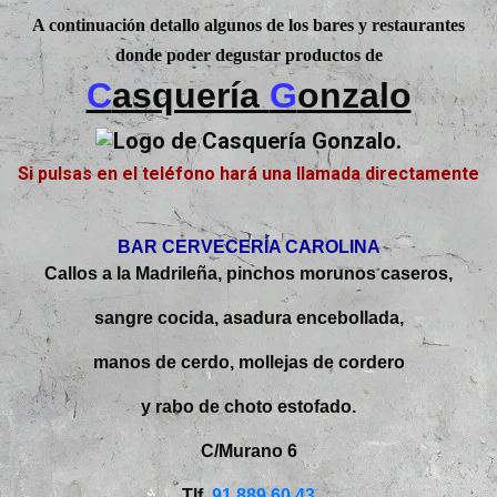
A continuación detallo algunos de los bares y restaurantes
donde poder degustar productos de
C
asquería
G
onzalo
Si pulsas en el teléfono hará una llamada directamente
BAR CERVECERÍA CAROLINA
Callos a la Madrileña, pinchos morunos caseros,
sangre cocida, asadura encebollada,
manos de cerdo, mollejas de cordero
y rabo de choto estofado.
C/Murano 6
Tlf.
91.889.60.43